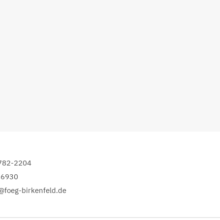
6782-2204
-6930
o@foeg-birkenfeld.de